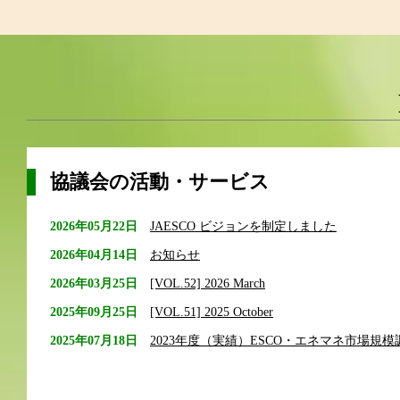
協議会の活動・サービス
2026年05月22日
JAESCO ビジョンを制定しました
2026年04月14日
お知らせ
2026年03月25日
[VOL.52] 2026 March
2025年09月25日
[VOL.51] 2025 October
2025年07月18日
2023年度（実績）ESCO・エネマネ市場規