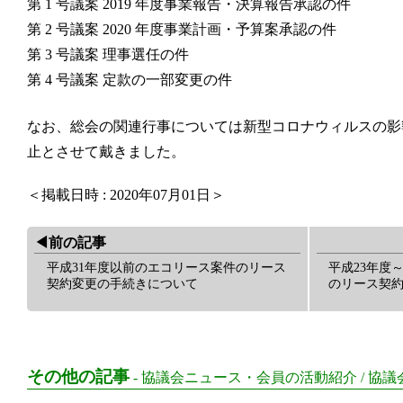
第
1
号議案
2019
年度事業報告・決算報告承認の件
第
2
号議案
2020
年度事業計画・予算案承認の件
第
3
号議案 理事選任の件
第
4
号議案 定款の一部変更の件
なお、総会の関連行事については新型コロナウィルスの影
止とさせて戴きました。
＜掲載日時 : 2020年07月01日＞
◀︎前の記事
平成31年度以前のエコリース案件のリース
平成23年度
契約変更の手続きについて
のリース契約
その他の記事
-
協議会ニュース・会員の活動紹介
/
協議