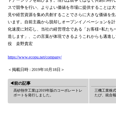
トナーシップを結びます。現代は競争ではなく共創の時代
スで競争を行い、よりよい価値を市場に提供することは大
見や経営資源を集め共創することでさらに大きな価値を生
います。自前主義から脱却しオープンイノベーションを計
化速度に対応し、当社の経営理念である「お客様=私たち
造します」、この言葉が体現できるようこれからも邁進し
役 桒野貴宏
https://www.ecopu.net/company/
＜掲載日時 : 2019年10月18日＞
◀︎前の記事
高砂熱学工業は2019年版のコーポレートレ
三機工業株式
ポートを発行しました。
たび、統合報告