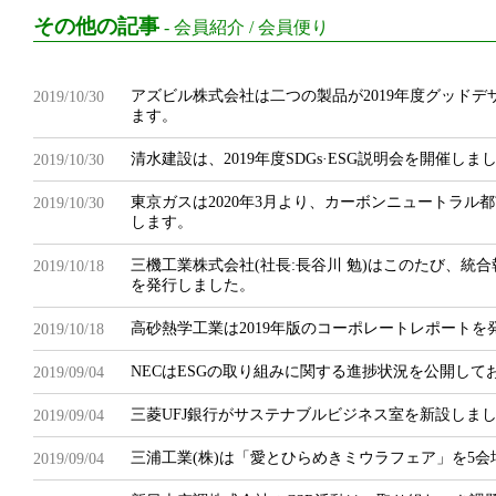
その他の記事
-
会員紹介
/
会員便り
アズビル株式会社は二つの製品が2019年度グッド
2019/10/30
ます。
清水建設は、2019年度SDGs·ESG説明会を開催しま
2019/10/30
東京ガスは2020年3月より、カーボンニュートラル
2019/10/30
します。
三機工業株式会社(社長:長谷川 勉)はこのたび、統合報告書「
2019/10/18
を発行しました。
高砂熱学工業は2019年版のコーポレートレポートを
2019/10/18
NECはESGの取り組みに関する進捗状況を公開して
2019/09/04
三菱UFJ銀行がサステナブルビジネス室を新設しま
2019/09/04
三浦工業(株)は「愛とひらめきミウラフェア」を5
2019/09/04